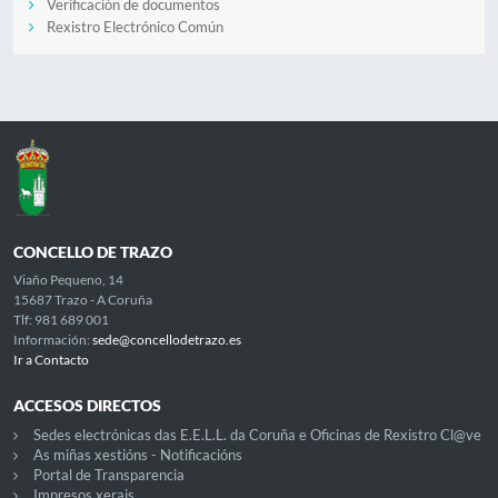
Verificación de documentos
Rexistro Electrónico Común
CONCELLO DE TRAZO
Viaño Pequeno, 14
15687 Trazo - A Coruña
Tlf: 981 689 001
Información:
sede@concellodetrazo.es
Ir a Contacto
ACCESOS DIRECTOS
Sedes electrónicas das E.E.L.L. da Coruña e Oficinas de Rexistro Cl@ve
As miñas xestións - Notificacións
Portal de Transparencia
Impresos xerais